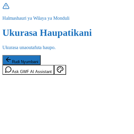
Halmashauri ya Wilaya ya Monduli
Ukurasa Haupatikani
Ukurasa unaoutafuta haupo.
Rudi Nyumbani
Ask GWF AI Assistant